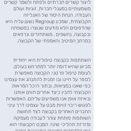
ליצור קשרים חברתיים ולפתח ולשמר קשרים
משמעותיים במעגלי חברות, זוגיות ועולם
העבודה. הנחת היסוד של האנליזה
הקבוצתית, שמכון Regroup נשען עליה היא
שהדפוסים הלא מודעים שנוצרו במשפחה
ובקבוצה, נחשפים , משתחזרים ונרפאים
במרחב המיטיב והאמפתי של הקבוצה.
השתתפות בקבוצה טיפולית היא ייחודית
מכיוון שהיא דומה יותר למתרחש בעולם,
לעומת טיפול פרטני. הקבוצה מאפשרת
לספר על חיינו ובו זמנית להתנהג את עצמינו
כפי שאנו במציאות, ובתוך היכל המראות
הקבוצתי להבין כיצד אחרים חווים אותנו
ובאיזה אופן אנו משפיעים עליהם. האפשרות
לפגוש ריבוי זוויות מבט על עצמינו דרך עיני
החברים האחרים בקבוצה לצד תחושת
השותפות פותחת צוהר לעבודה מעמיקה
ומזרזת תהליכי שינוי. המבט הקבוצתי הוא
כמו קלדסקופ המעניק התבוננות רחבה