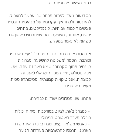
בתוך מציאות ארגונית חיה.
הסדנאות נועדו לפתוח מרחב שבו אפשר להעמיק, 
להתנסות ולבחון איך עקרונות של מנהיגות קוונטית 
פוגשים דילמות אמיתיות, קונפליקטים, מתחים, 
יחסים, אחריות, השפעה, ומה שמתרחש בארגון גם 
כשהוא לא נאמר במפורש.
את הסדנאות ננחה יחד,  חגית מלול יעצת ארגונית 
וכותבת  הספר "משליטה להשפעה: מנהיגות 
קוונטית מתוך סקרנות" שיצא לאור זה עתה. ואני, 
אלה סטולפר, יו״ר המכון הישראלי לאנליזה 
קבוצתית, אנליטיקאית קבוצתית, פסיכותרפיסטית,  
ויועצת בארגונים. 
פתחנו שני מסלולים ייעודיים לבחירה:
 - למנהלים/ות: לניווט במורכבות ופיתוח יכולות 
הובלה מעבר לאוטומט הניהולי.
 - לאנשי מש"א, יועצים ומנחים: לקריאת השדה 
הארגוני ותרגומו להתערבויות מעוררות תנועה 