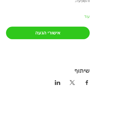
והשפעה.
עוד
אישורי הגעה
שיתוף
ReGroup - מכון טיפול קבוצתי גבעתיים
מרכז ריגרופ לטיפול קבוצתי במרכז, בהנהלת אלה