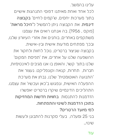
עלינו בהמשך.
לכל אחד ואחת מאיתנו דפוסי התנהגות אישיים 
בתוך מערכות יחסים, ש'קמים לחיים' 
בקבוצה 
דינמית
. את הקבוצה ניתן להמשיל ל
'היכל מראות'
(פוקס , 1956). בה אנחנו רואים את עצמנו 
משתקפים באחרים, בוחנים את אזורי העיוורון שלנו, 
ובכך מפתחים מודעות אישית ובין-אישית.
בקבוצה שניצור ברטריט, נוכל לחוות ולחקור את 
ההשפעה שלנו על אחרים, את 'תפיסת המקום' 
שלנו בתוך קשר, והאופן בו אנו מגיבים לאינטימיות, 
חברות,  תחרות, קנאה וקונפליקט. נעצור את 
'התנועה האוטומטית' שלנו, נבחן את מערכת 
ההפעלה האישית, ונפגוש ב'כאן ועכשיו' את עצמנו.
התהליכים הדינמיים שיקרו ברטריט יאפשרו 
הזדמנות להתנסות  
בחוויות חדשות המחזיקות 
בתוכן הזדמנות לשינוי והתפתחות.
למי מיועד הרטריט?
בני 25 ומעלה,  בעלי סקרנות להתבונן ולעשות 
שינוי…
עוד